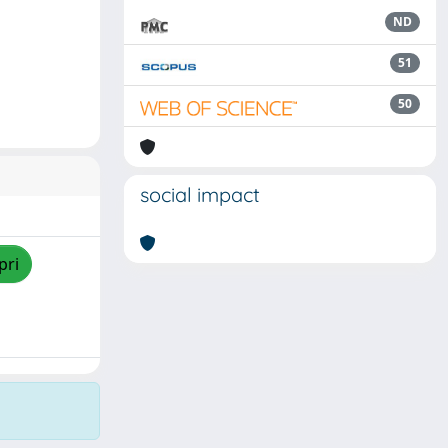
ND
51
50
social impact
pri