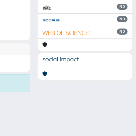
ND
ND
ND
social impact