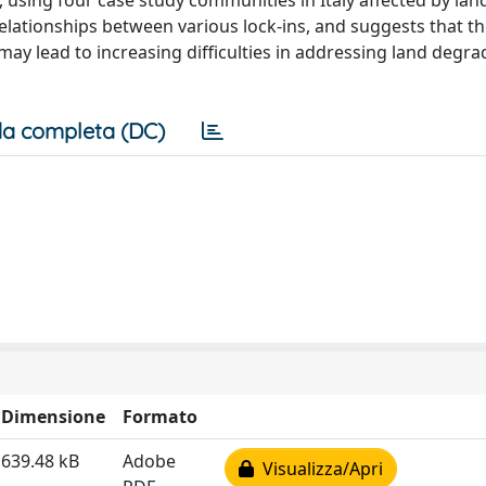
 using four case study communities in Italy affected by lan
elationships between various lock-ins, and suggests that t
ay lead to increasing difficulties in addressing land degra
a completa (DC)
Dimensione
Formato
639.48 kB
Adobe
Visualizza/Apri