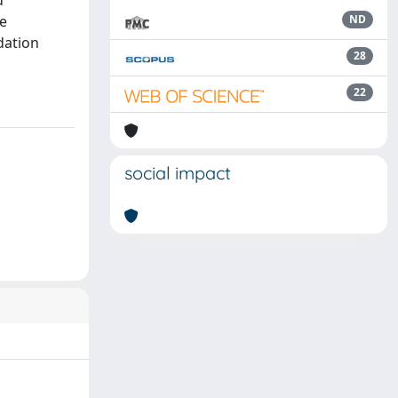
d
he
ND
dation
28
22
social impact