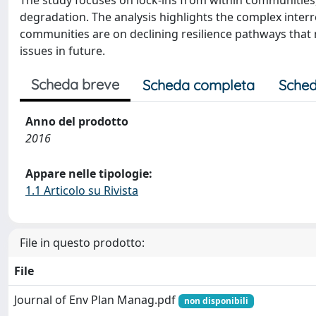
The study focuses on lock-ins from within communities,
degradation. The analysis highlights the complex interr
communities are on declining resilience pathways that m
issues in future.
Scheda breve
Scheda completa
Sched
Anno del prodotto
2016
Appare nelle tipologie:
1.1 Articolo su Rivista
File in questo prodotto:
File
Journal of Env Plan Manag.pdf
non disponibili