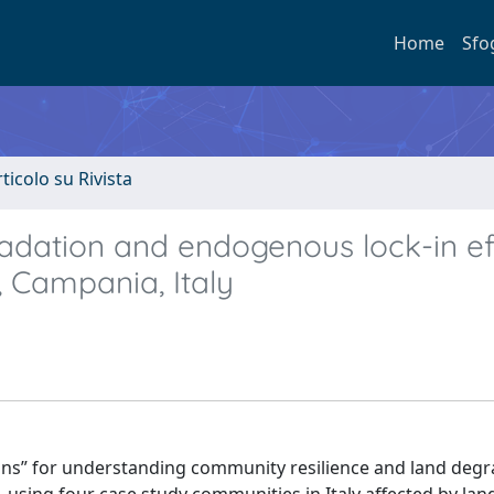
Home
Sfo
rticolo su Rivista
adation and endogenous lock-in ef
, Campania, Italy
k-ins” for understanding community resilience and land degr