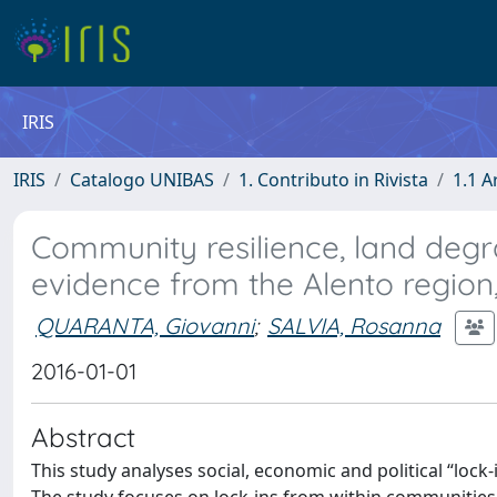
IRIS
IRIS
Catalogo UNIBAS
1. Contributo in Rivista
1.1 A
Community resilience, land degr
evidence from the Alento region
QUARANTA, Giovanni
;
SALVIA, Rosanna
2016-01-01
Abstract
This study analyses social, economic and political “loc