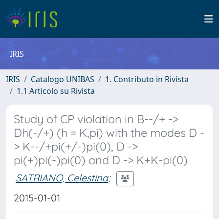
IRIS
IRIS
Catalogo UNIBAS
1. Contributo in Rivista
1.1 Articolo su Rivista
Study of CP violation in B--/+ ->
Dh(-/+) (h = K,pi) with the modes D -
> K--/+pi(+/-)pi(0), D ->
pi(+)pi(-)pi(0) and D -> K+K-pi(0)
SATRIANO, Celestina
;
2015-01-01