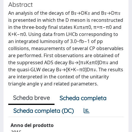
Abstract
An analysis of the decays of B∓→DK∓ and B∓→Dπ∓
is presented in which the D meson is reconstructed
in the three-body final states K∓π±π0, π+π−π0 and
K+K−π0. Using data from LHCb corresponding to
an integrated luminosity of 3.0~fb−1 of pp
collisions, measurements of several CP observables
are performed. First observations are obtained of
the suppressed ADS decay B∓→[π∓K±π0]Dπ∓ and
the quasi-GLW decay B∓→[K+K−π0]Dπ∓. The results
are interpreted in the context of the unitarity
triangle angle γ and related parameters.
Scheda breve
Scheda completa
Scheda completa (DC)
Anno del prodotto