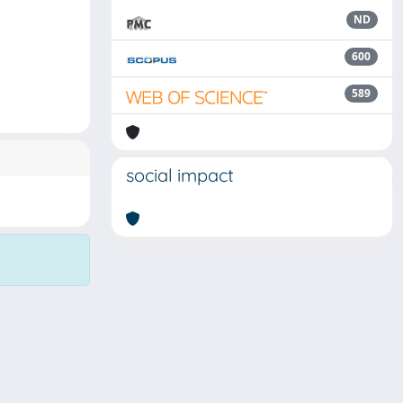
ND
600
589
social impact