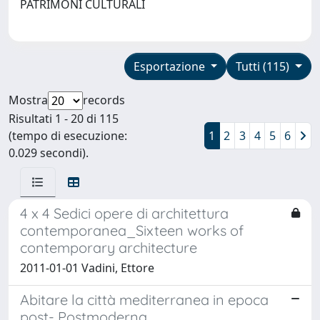
PATRIMONI CULTURALI
Esportazione
Tutti (115)
Mostra
records
Risultati 1 - 20 di 115
(tempo di esecuzione:
1
2
3
4
5
6
0.029 secondi).
4 x 4 Sedici opere di architettura
contemporanea_Sixteen works of
contemporary architecture
2011-01-01 Vadini, Ettore
Abitare la città mediterranea in epoca
post- Postmoderna