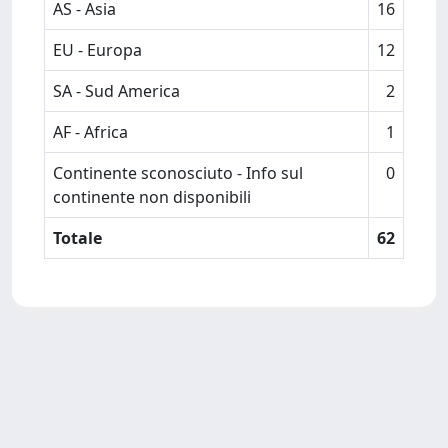
AS - Asia
16
EU - Europa
12
SA - Sud America
2
AF - Africa
1
Continente sconosciuto - Info sul
0
continente non disponibili
Totale
62
Powered by
IRIS
-
about IRIS
-
Utilizzo dei cookie
Copyright © 2026