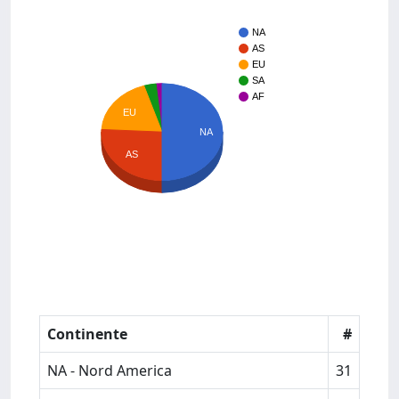
NA
AS
EU
SA
AF
EU
NA
AS
Continente
#
NA - Nord America
31