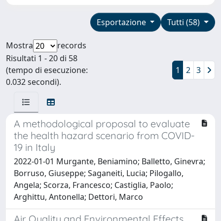
Esportazione
Tutti (58)
Mostra
records
Risultati 1 - 20 di 58
(tempo di esecuzione:
1
2
3
0.032 secondi).
A methodological proposal to evaluate
the health hazard scenario from COVID-
19 in Italy
2022-01-01 Murgante, Beniamino; Balletto, Ginevra;
Borruso, Giuseppe; Saganeiti, Lucia; Pilogallo,
Angela; Scorza, Francesco; Castiglia, Paolo;
Arghittu, Antonella; Dettori, Marco
Air Quality and Environmental Effects