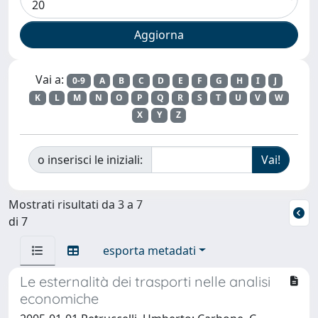
Vai a:
0-9
A
B
C
D
E
F
G
H
I
J
K
L
M
N
O
P
Q
R
S
T
U
V
W
X
Y
Z
o inserisci le iniziali:
Mostrati risultati da 3 a 7
di 7
esporta metadati
Le esternalità dei trasporti nelle analisi
economiche