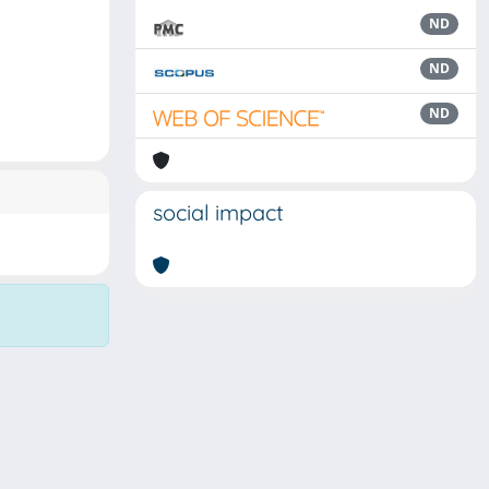
ND
ND
ND
social impact