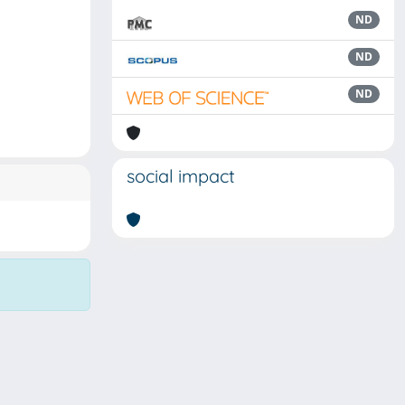
ND
ND
ND
social impact