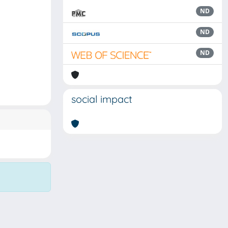
ND
ND
ND
social impact