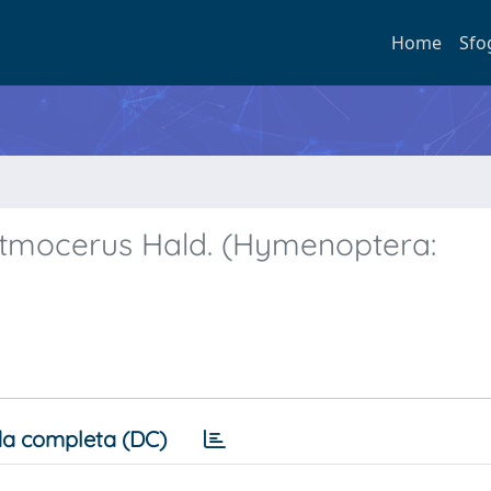
Home
Sfo
retmocerus Hald. (Hymenoptera:
a completa (DC)