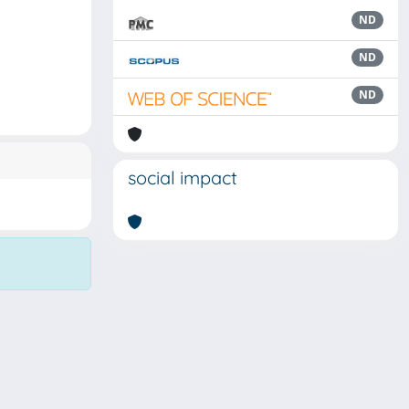
ND
ND
ND
social impact