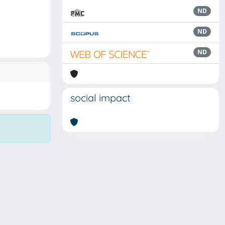
ND
ND
ND
social impact