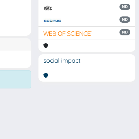
ND
ND
ND
social impact