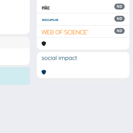
ND
ND
ND
social impact