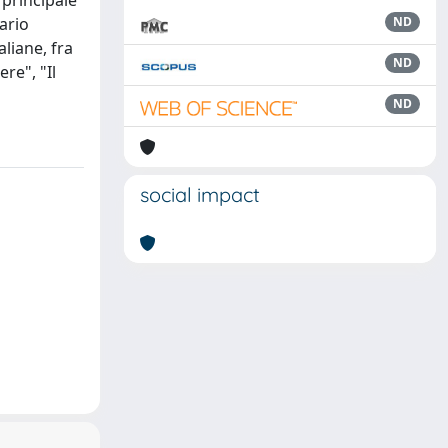
 principale
vario
ND
aliane, fra
ND
ere", "Il
ND
social impact