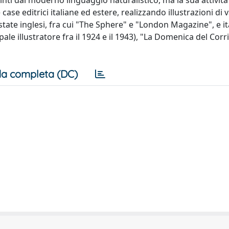
pinti dal moderno linguaggio naturalistico, ma la sua attività
e case editrici italiane ed estere, realizzando illustrazioni di 
state inglesi, fra cui "The Sphere" e "London Magazine", e it
cipale illustratore fra il 1924 e il 1943), "La Domenica del Corri
a completa (DC)