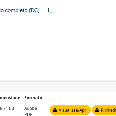
a completa (DC)
imensione
Formato
8.71 kB
Adobe
Visualizza/Apri
Richiedi
PDF