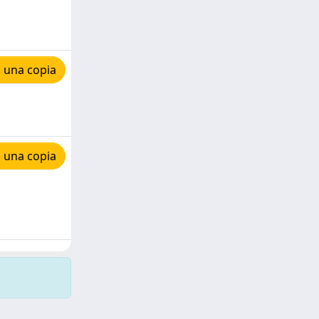
 una copia
 una copia