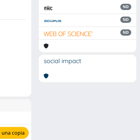
ND
ND
ND
social impact
 una copia