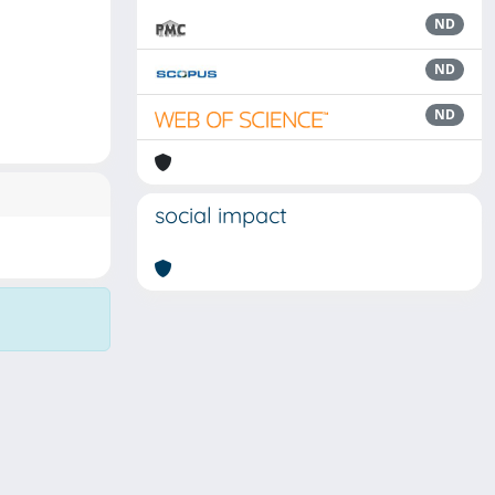
ND
ND
ND
social impact