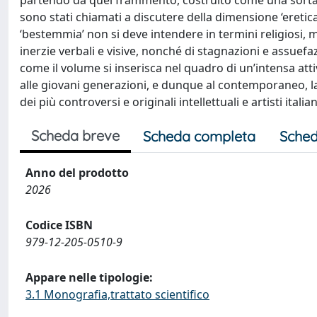
partendo da quel frammento, costruito come una sorta di
sono stati chiamati a discutere della dimensione ‘eretica’ 
‘bestemmia’ non si deve intendere in termini religiosi,
inerzie verbali e visive, nonché di stagnazioni e assuefazi
come il volume si inserisca nel quadro di un’intensa attiv
alle giovani generazioni, e dunque al contemporaneo, la 
dei più controversi e originali intellettuali e artisti ita
Scheda breve
Scheda completa
Sched
Anno del prodotto
2026
Codice ISBN
979-12-205-0510-9
Appare nelle tipologie:
3.1 Monografia,trattato scientifico