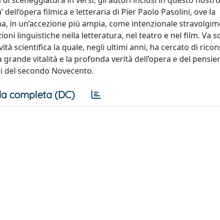
 sceneggiatura in versi, gli autori inclusi in questo nost
dell’opera filmica e letteraria di Pier Paolo Pasolini, ove la
 ma, in un’accezione più ampia, come intenzionale stravolgim
oni linguistiche nella letteratura, nel teatro e nel film. Va s
ità scientifica la quale, negli ultimi anni, ha cercato di ric
grande vitalità e la profonda verità dell’opera e del pensie
liani del secondo Novecento.
a completa (DC)