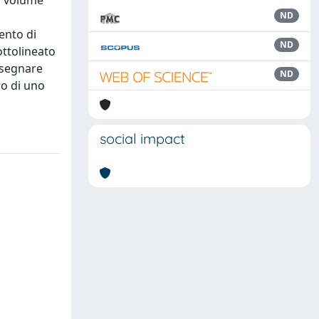
ro volume
ND
ento di
ND
ottolineato
onsegnare
ND
ro di uno
social impact