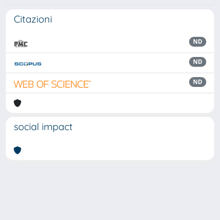
Citazioni
ND
ND
ND
social impact
Powered by
IRIS
-
about IRIS
-