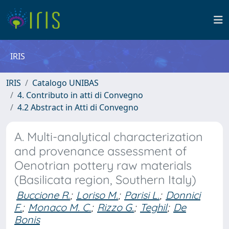
IRIS
IRIS
Catalogo UNIBAS
4. Contributo in atti di Convegno
4.2 Abstract in Atti di Convegno
A. Multi-analytical characterization
and provenance assessment of
Oenotrian pottery raw materials
(Basilicata region, Southern Italy)
Buccione R.
;
Loriso M.
;
Parisi L.
;
Donnici
F.
;
Monaco M. C.
;
Rizzo G.
;
Teghil
;
De
Bonis