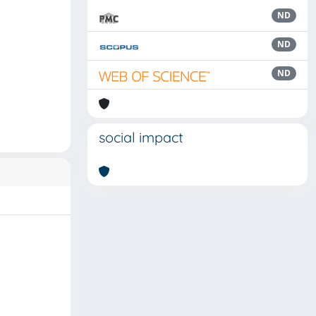
ND
ND
ND
social impact