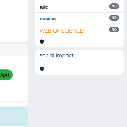
ND
ND
ND
social impact
/Apri