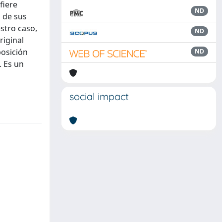
fiere
ND
l de sus
stro caso,
ND
riginal
posición
ND
. Es un
social impact