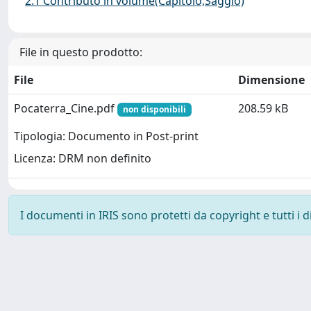
2.1 Contributo in volume(Capitolo,Saggio)
File in questo prodotto:
File
Dimensione
Pocaterra_Cine.pdf
208.59 kB
non disponibili
Tipologia: Documento in Post-print
Licenza: DRM non definito
I documenti in IRIS sono protetti da copyright e tutti i di
Powered by
IRIS
-
about IRIS
-
Utilizzo dei cookie