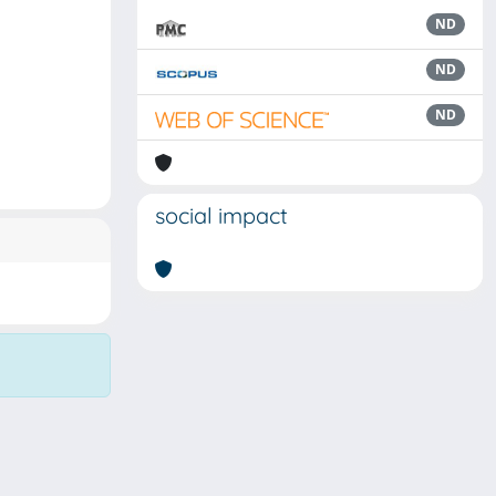
ND
ND
ND
social impact