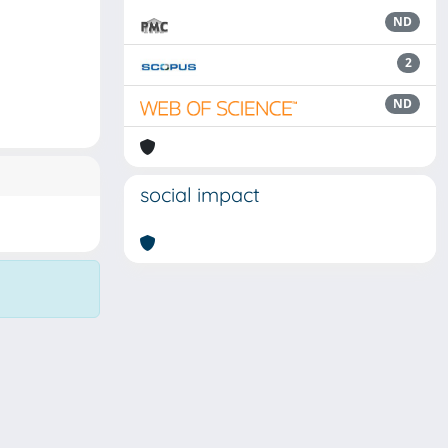
ND
2
ND
social impact