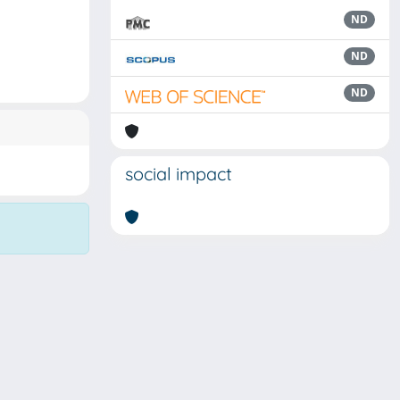
ND
ND
ND
social impact