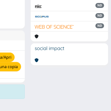
ND
ND
ND
social impact
a/Apri
una copia