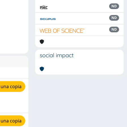
ND
ND
ND
social impact
 una copia
 una copia