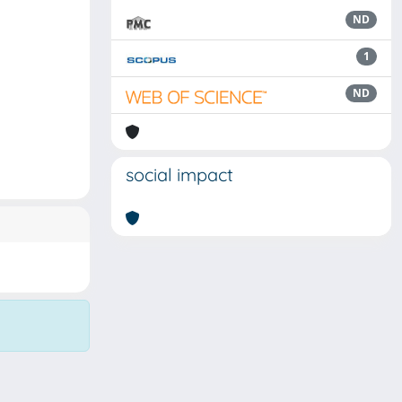
ND
1
ND
social impact