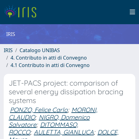
IRIS
IRIS
Catalogo UNIBAS
4. Contributo in atti di Convegno
4.1 Contributo in atti di Convegno
JET-PACS project: comparison of
several energy dissipation bracing
systems
PONZO, Felice Carlo
;
MORONI,
CLAUDIO
;
NIGRO, Domenico
Salvatore
;
DITOMMASO,
ROCCO
;
AULETTA, GIANLUCA
;
DOLCE,