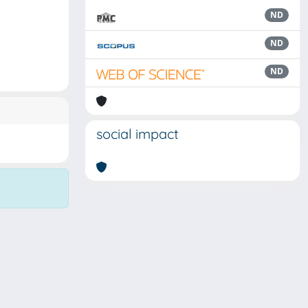
ND
ND
ND
social impact