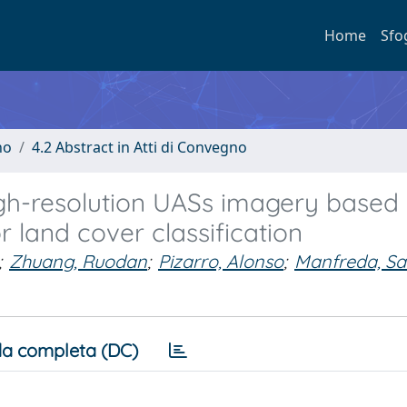
Home
Sfo
no
4.2 Abstract in Atti di Convegno
igh-resolution UASs imagery based
 land cover classification
;
Zhuang, Ruodan
;
Pizarro, Alonso
;
Manfreda, Sa
a completa (DC)