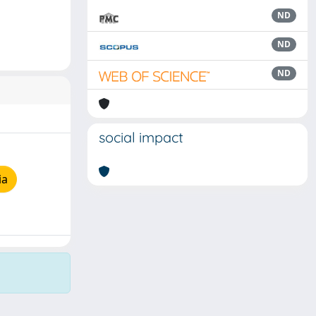
ND
ND
ND
social impact
ia