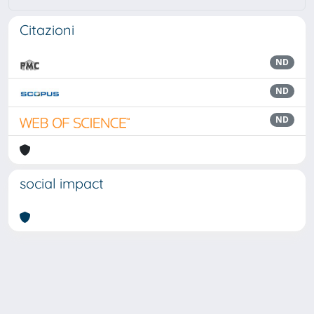
Citazioni
ND
ND
ND
social impact
Powered by
IRIS
-
about IRIS
-