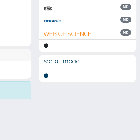
ND
ND
ND
social impact