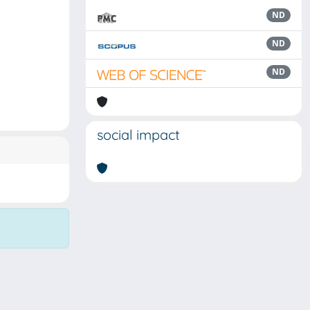
ND
ND
ND
social impact