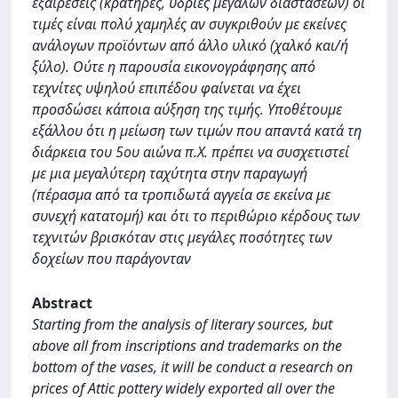
εξαιρέσεις (κρατήρες, υδρίες μεγάλων διαστάσεων) οι
τιμές είναι πολύ χαμηλές αν συγκριθούν με εκείνες
ανάλογων προϊόντων από άλλο υλικό (χαλκό και/ή
ξύλο). Ούτε η παρουσία εικονογράφησης από
τεχνίτες υψηλού επιπέδου φαίνεται να έχει
προσδώσει κάποια αύξηση της τιμής. Υποθέτουμε
εξάλλου ότι η μείωση των τιμών που απαντά κατά τη
διάρκεια του 5ου αιώνα π.Χ. πρέπει να συσχετιστεί
με μια μεγαλύτερη ταχύτητα στην παραγωγή
(πέρασμα από τα τροπιδωτά αγγεία σε εκείνα με
συνεχή κατατομή) και ότι το περιθώριο κέρδους των
τεχνιτών βρισκόταν στις μεγάλες ποσότητες των
δοχείων που παράγονταν
Abstract
Starting from the analysis of literary sources, but
above all from inscriptions and trademarks on the
bottom of the vases, it will be conduct a research on
prices of Attic pottery widely exported all over the