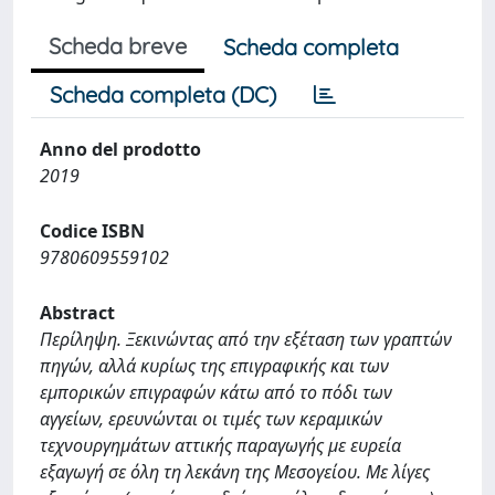
Scheda breve
Scheda completa
Scheda completa (DC)
Anno del prodotto
2019
Codice ISBN
9780609559102
Abstract
Περίληψη. Ξεκινώντας από την εξέταση των γραπτών
πηγών, αλλά κυρίως της επιγραφικής και των
εμπορικών επιγραφών κάτω από το πόδι των
αγγείων, ερευνώνται οι τιμές των κεραμικών
τεχνουργημάτων αττικής παραγωγής με ευρεία
εξαγωγή σε όλη τη λεκάνη της Μεσογείου. Με λίγες