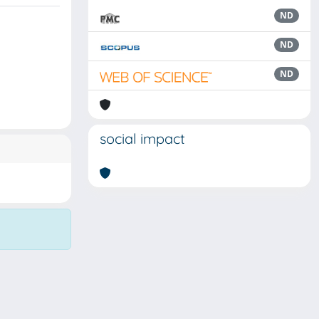
ND
ND
ND
social impact