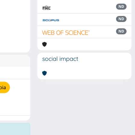
ND
ND
ND
social impact
pia