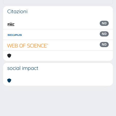
Citazioni
ND
ND
ND
social impact
Powered by
IRIS
-
about IRIS
-