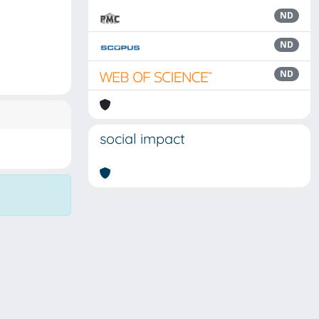
ND
ND
ND
social impact