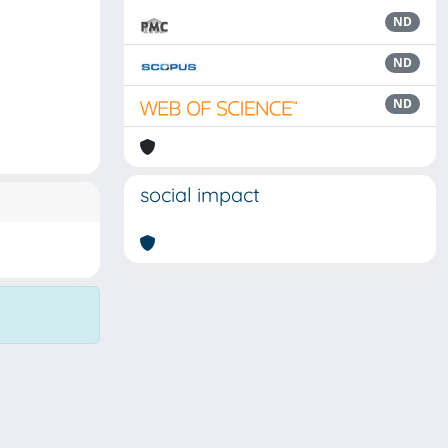
ND
ND
ND
social impact