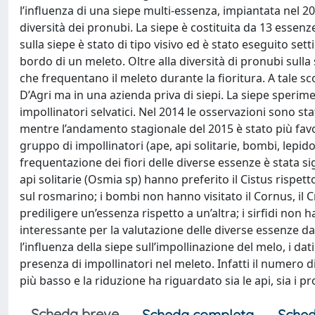
l’influenza di una siepe multi-essenza, impiantata nel 20
diversità dei pronubi. La siepe è costituita da 13 essen
sulla siepe è stato di tipo visivo ed è stato eseguito s
bordo di un meleto. Oltre alla diversità di pronubi sulla
che frequentano il meleto durante la fioritura. A tale sc
D’Agri ma in una azienda priva di siepi. La siepe sperime
impollinatori selvatici. Nel 2014 le osservazioni sono s
mentre l’andamento stagionale del 2015 è stato più favo
gruppo di impollinatori (ape, api solitarie, bombi, lepido
frequentazione dei fiori delle diverse essenze è stata sig
api solitarie (Osmia sp) hanno preferito il Cistus rispet
sul rosmarino; i bombi non hanno visitato il Cornus, il 
prediligere un’essenza rispetto a un’altra; i sirfidi non
interessante per la valutazione delle diverse essenze da
l’influenza della siepe sull’impollinazione del melo, i d
presenza di impollinatori nel meleto. Infatti il numero 
più basso e la riduzione ha riguardato sia le api, sia i pr
Scheda breve
Scheda completa
Sched