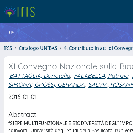
IRIS
IRIS
Catalogo UNIBAS
4. Contributo in atti di Conveg
XI Convegno Nazionale sulla Biod
BATTAGLIA, Donatella
;
FALABELLA, Patrizia
;
SIMONA
;
GROSSI, GERARDA
;
SALVIA, ROSAN
2016-01-01
Abstract
“SIEPE MULTIFUNZIONALE E BIODIVERSITÁ DEGLI IMPOLLI
coinvolti l’Università degli Studi della Basilicata, l’Unive