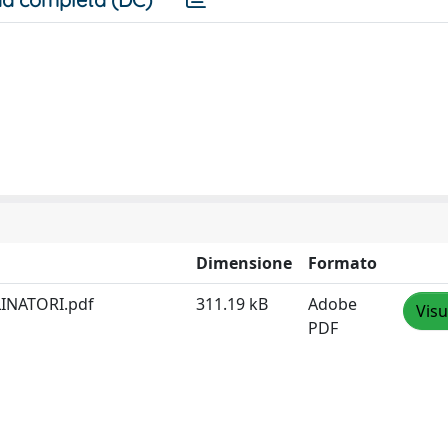
Dimensione
Formato
INATORI.pdf
311.19 kB
Adobe
Visu
PDF