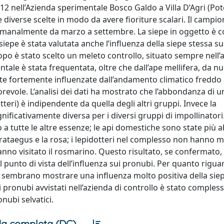
12 nell’Azienda sperimentale Bosco Galdo a Villa D’Agri (Pot
ze diverse scelte in modo da avere fioriture scalari. Il camp
ettimanalmente da marzo a settembre. La siepe in oggetto è c
 siepe è stata valutata anche l’influenza della siepe stessa s
opo è stato scelto un meleto controllo, situato sempre nell’a
ntale è stata frequentata, oltre che dall’ape mellifera, da 
tate fortemente influenzate dall’andamento climatico freddo
revole. L’analisi dei dati ha mostrato che l’abbondanza di u
tteri) è indipendente da quella degli altri gruppi. Invece la
nificativamente diversa per i diversi gruppi di impollinatori. 
to a tutte le altre essenze; le api domestiche sono state più
Crataegus e la rosa; i lepidotteri nel complesso non hanno m
 hanno visitato il rosmarino. Questo risultato, se confermato,
l punto di vista dell’influenza sui pronubi. Per quanto rigua
ati sembrano mostrare una influenza molto positiva della siep
di pronubi avvistati nell’azienda di controllo è stato comple
onubi selvatici.
a completa (DC)