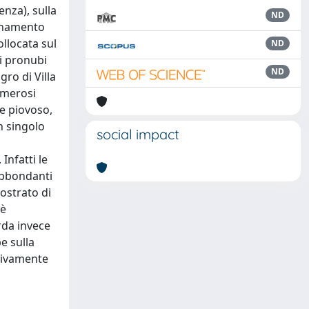
enza), sulla
ND
ionamento
ollocata sul
ND
ui pronubi
ND
gro di Villa
numerosi
 e piovoso,
n singolo
social impact
Infatti le
 abbondanti
ostrato di
 è
rda invece
e sulla
ssivamente