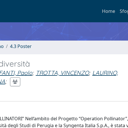
Home
Sfo
no
4.3 Poster
iversità
FANTI, Paolo
;
TROTTA, VINCENZO
;
LAURINO,
NA
;
NATORI” Nell’ambito del Progetto “Operation Pollinator”,
rsità degli Studi di Perugia e la Syngenta Italia S.p.A., è stata 