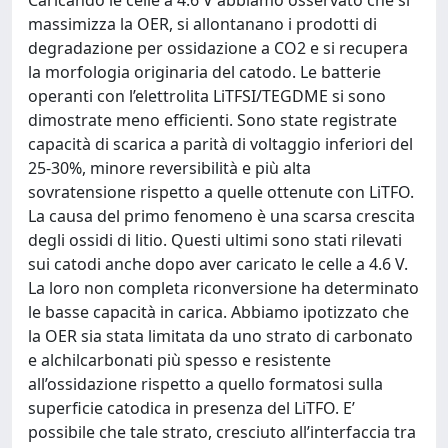
Caricando le celle a 4.6 V abbiamo osservato che si
massimizza la OER, si allontanano i prodotti di
degradazione per ossidazione a CO2 e si recupera
la morfologia originaria del catodo. Le batterie
operanti con l’elettrolita LiTFSI/TEGDME si sono
dimostrate meno efficienti. Sono state registrate
capacità di scarica a parità di voltaggio inferiori del
25-30%, minore reversibilità e più alta
sovratensione rispetto a quelle ottenute con LiTFO.
La causa del primo fenomeno è una scarsa crescita
degli ossidi di litio. Questi ultimi sono stati rilevati
sui catodi anche dopo aver caricato le celle a 4.6 V.
La loro non completa riconversione ha determinato
le basse capacità in carica. Abbiamo ipotizzato che
la OER sia stata limitata da uno strato di carbonato
e alchilcarbonati più spesso e resistente
all’ossidazione rispetto a quello formatosi sulla
superficie catodica in presenza del LiTFO. E’
possibile che tale strato, cresciuto all’interfaccia tra