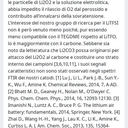
le particelle di Li2O2 e la soluzione elettrolitica,
abbia impedito il rilascio di O2 dal perossido e
contribuito all’innalzarsi della sovratensione.
L’interesse del nostro gruppo di ricerca per il LiTFSI
non è però venuto meno poiché, pur essendo
meno compatibile con il TEGDME rispetto al LiTFO,
lo è maggiormente con il carbone. Sebbene sia
noto da letteratura che Li2CO3 possa originarsi per
attacco del Li2O2 al carbone e costituire uno strato
interno dei campioni [3,6,10,11], i suoi segnali
caratteristici non sono stati osservati negli spettri
FTIR dei nostri catodi. [1] Lu J., Li L., Park J.-B., Sun Y.-
K., Wu F., Amine K. Chemical Reviews, 2014, 7, A-AD.
[2] Bhatt M. D., Geaney H., Nolan M., O’Dwyer C.
Phys. Chem. Chem. Phys., 2014, 16, 12093-12130. [3]
Imanishi N., Luntz A. C., Bruce P. G. The lithium air
battery: fundamentals, 2014, Springer, New York. [4]
Zhai D., Wang H.-H., Yang J., Lau K. C., Li K., Amine K.,
Curtiss L. A. J. Am. Chem. Soc., 2013, 135, 15364-