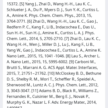
15372. [5] Yang J., Zhai D., Wang H.-H., Lau K. C.,
Schlueter J. A., Du P., Myers D. J., Sun Y.-K., Curtiss L.
A., Amine K. Phys. Chem. Chem. Phys., 2013, 15,
3764-3771. [6] Zhai D., Wang H.-H., Lau K. C., Gao J.,
Redfern P. C., Kang F., Li B., Indacochea E., Das U.,
Sun H.-H., Sun H.-J., Amine K., Curtiss L. A. J. Phys.
Chem. Lett., 2014, 5, 2705-2710. [7] Zhai D., Lau K. C.,
Wang H.-H., Wen J., Miller D. J., Lu J., Kang F., Li B.,
Yang W., Gao J., Indacochea E., Curtiss L. A., Amine K.
Nano Lett., 2015, 15, 1041 -1046. [8] Lau S., Archer L.
A. Nano Lett., 2015, 15, 5995-6002. [9] Carboni M.,
Brutti S., Marrani A. G. ACS Appl. Mater. Interfaces,
2015, 7, 21751−21762. [10] McCloskey B. D., Bethune
D. S., Shelby R. M., Mori T., Scheffler R., Speidel A.,
Sherwood M., Luntz A. C. J. Phys. Chem. Lett., 2012,
3, 3043-3047. [11] Adams B. D., Black R., Williams Z.,
Fernandes R., Cuisinier M., Berg E. J., Novak P.,
Murphy G. K., Nazar L. F. Adv. Energy Mater., 2014,