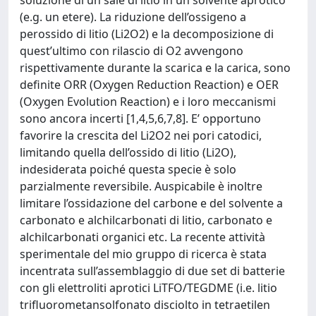
soluzione di un sale di litio in un solvente aprotico
(e.g. un etere). La riduzione dell’ossigeno a
perossido di litio (Li2O2) e la decomposizione di
quest’ultimo con rilascio di O2 avvengono
rispettivamente durante la scarica e la carica, sono
definite ORR (Oxygen Reduction Reaction) e OER
(Oxygen Evolution Reaction) e i loro meccanismi
sono ancora incerti [1,4,5,6,7,8]. E’ opportuno
favorire la crescita del Li2O2 nei pori catodici,
limitando quella dell’ossido di litio (Li2O),
indesiderata poiché questa specie è solo
parzialmente reversibile. Auspicabile è inoltre
limitare l’ossidazione del carbone e del solvente a
carbonato e alchilcarbonati di litio, carbonato e
alchilcarbonati organici etc. La recente attività
sperimentale del mio gruppo di ricerca è stata
incentrata sull’assemblaggio di due set di batterie
con gli elettroliti aprotici LiTFO/TEGDME (i.e. litio
trifluorometansolfonato disciolto in tetraetilen