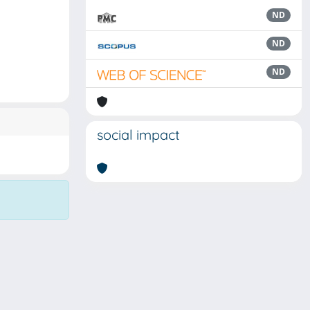
ND
ND
ND
social impact