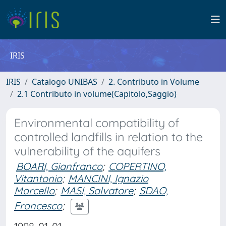
IRIS
IRIS
Catalogo UNIBAS
2. Contributo in Volume
2.1 Contributo in volume(Capitolo,Saggio)
Environmental compatibility of
controlled landfills in relation to the
vulnerability of the aquifers
BOARI, Gianfranco
;
COPERTINO,
Vitantonio
;
MANCINI, Ignazio
Marcello
;
MASI, Salvatore
;
SDAO,
Francesco
;