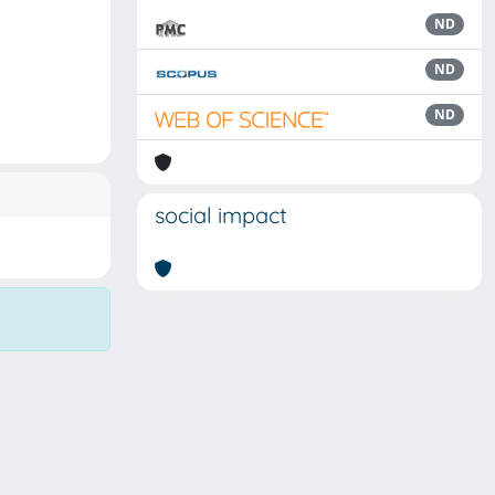
ND
ND
ND
social impact