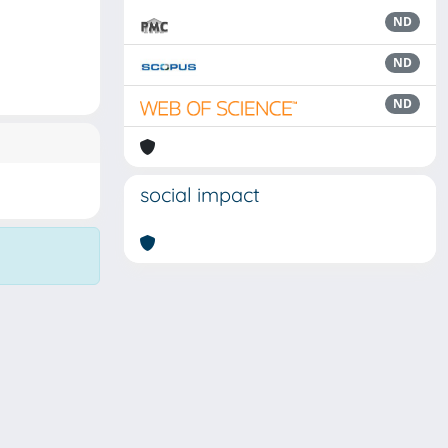
ND
ND
ND
social impact