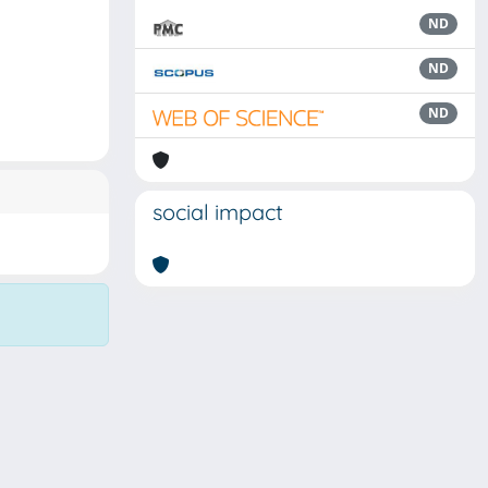
ND
ND
ND
social impact